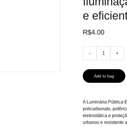
Iluminaç
e eficien
R$4.00
-
+
Add to bag
A Luminária Pública E
policarbonato, potênc
eletrostática e prote
urbanos e resistente 